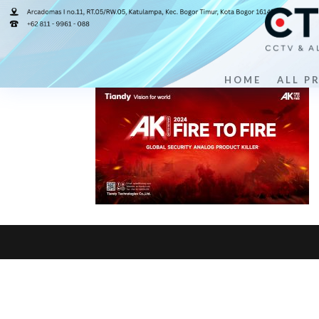
banner tiandy A.K 2
HOME
ALL P